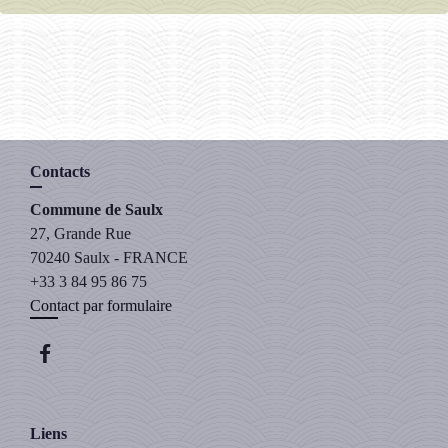
Contacts
Commune de Saulx
27, Grande Rue
70240 Saulx - FRANCE
+33 3 84 95 86 75
Contact par formulaire
Liens