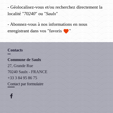
- Géolocalisez-vous et/ou recherchez directement la
localité "
70240
" ou "
Saulx
"
- Abonnez-vous à nos informations en nous
favorite
enregistrant dans vos "favoris
"
Contacts
Commune de Saulx
27, Grande Rue
70240 Saulx - FRANCE
+33 3 84 95 86 75
Contact par formulaire