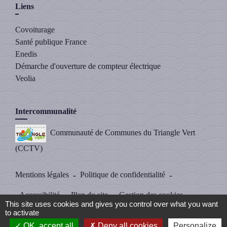
Liens
Covoiturage
Santé publique France
Enedis
Démarche d'ouverture de compteur électrique
Veolia
Intercommunalité
Communauté de Communes du Triangle Vert
(CCTV)
Mentions légales
-
Politique de confidentialité
-
Accessibilité
-
Plan du site
-
Gestion des cookies
This site uses cookies and gives you control over what you want
to activate
OK, accept all
Deny all cookies
Personalize