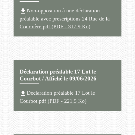
file_download
Non-opposition à une déclaration
préalable avec prescriptions 24 Rue de la
Courbière.pdf (PDF - 317.9 Ko)
Déclaration préalable 17 Lot le
Courbot / Affiché le 09/06/2026
file_download
Déclaration préalable 17 Lot le
Courbot.pdf (PDF - 221.5 Ko)