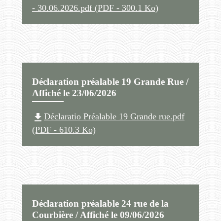
- 30.06.2026.pdf (PDF - 300.1 Ko)
Déclaration préalable 19 Grande Rue /
Affiché le 23/06/2026
file_download
Déclaratio Préalable 19 Grande rue.pdf
(PDF - 610.3 Ko)
Déclaration préalable 24 rue de la
Courbière / Affiché le 09/06/2026