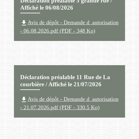
Déclaration préalable 5 grande rue /
Affiché le 06/08/2026
file_download
Avis de dépôt - Demande d_autorisation
- 06.08.2026.pdf (PDF - 348 Ko)
Déclaration préalable 11 Rue de La
courbière / Affiché le 21/07/2026
file_download
Avis de dépôt - Demande d_autorisation
- 21.07.2026.pdf (PDF - 330.5 Ko)