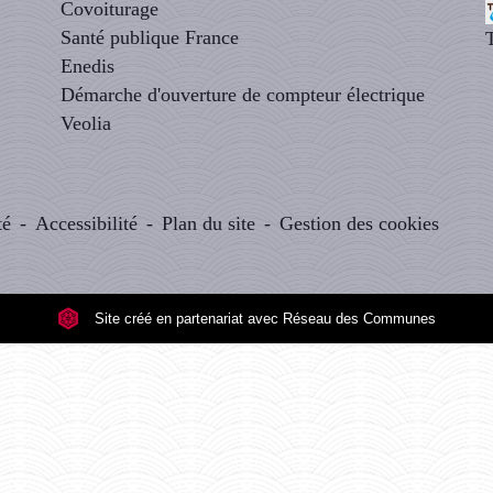
Covoiturage
Santé publique France
Enedis
Démarche d'ouverture de compteur électrique
Veolia
té
-
Accessibilité
-
Plan du site
-
Gestion des cookies
Site créé en partenariat avec Réseau des Communes