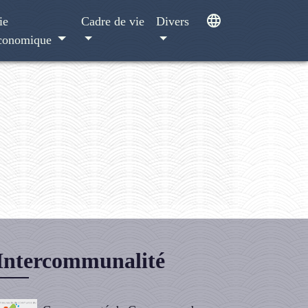
language
ie
Cadre de vie
Divers
conomique
Intercommunalité